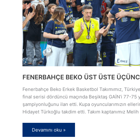
FENERBAHÇE BEKO ÜST ÜSTE ÜÇÜNC
Fenerbahçe Beko Erkek Basketbol Takımımız, Türkiye
final serisi dördüncü maçında Beşiktaş GAİN’i 77-75 
şampiyonluğunu ilan etti. Kupa oyuncularımızın elle
Hidayet Türkoğlu takdim etti. Takım kaptanımız Meli
Devamını oku »