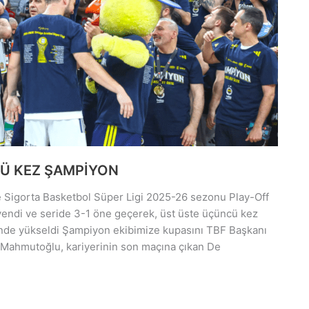
Ü KEZ ŞAMPİYON
 Sigorta Basketbol Süper Ligi 2025-26 sezonu Play-Off
yendi ve seride 3-1 öne geçerek, üst üste üçüncü kez
rinde yükseldi Şampiyon ekibimize kupasını TBF Başkanı
h Mahmutoğlu, kariyerinin son maçına çıkan De