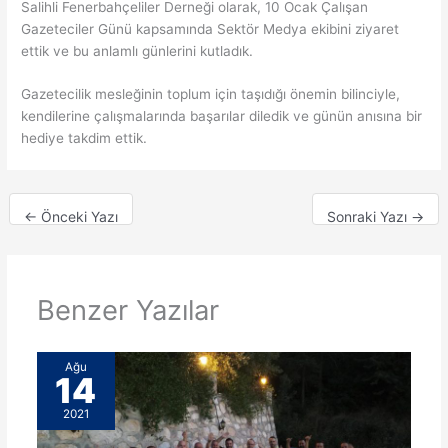
Salihli Fenerbahçeliler Derneği olarak, 10 Ocak Çalışan
t
n
Gazeteciler Günü kapsamında Sektör Medya ekibini ziyaret
e
m
ettik ve bu anlamlı günlerini kutladık.
n
e
Gazetecilik mesleğinin toplum için taşıdığı önemin bilinciyle,
f
ş
kendilerine çalışmalarında başarılar diledik ve günün anısına bir
a
a
hediye takdim ettik.
z
l
l
e
a
←
Önceki Yazı
Sonraki Yazı
→
s
ı
,
Benzer Yazılar
b
i
Ağu
r
14
d
2021
u