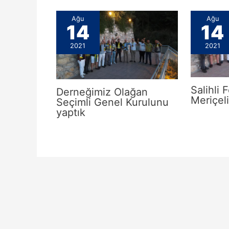
Ağu
Ağu
14
14
2021
2021
Salihli 
Derneğimiz Olağan
Meriçel
Seçimli Genel Kurulunu
yaptık