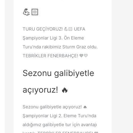
i
l
💪🏻
h
a
t
n
TURU GEÇİYORUZ! 💪🏻 UEFA
e
m
Şampiyonlar Ligi 3. Ön Eleme
n
e
Turu’nda rakibimiz Sturm Graz oldu.
f
ş
TEBRİKLER FENERBAHÇE! 💙💛
a
a
z
l
Sezonu galibiyetle
l
e
a
açıyoruz! 🔥
s
ı
Sezonu galibiyetle açıyoruz! 🔥
,
Şampiyonlar Ligi 2. Eleme Turu’nda
b
aldığımız galibiyetle tur için avantajı
i