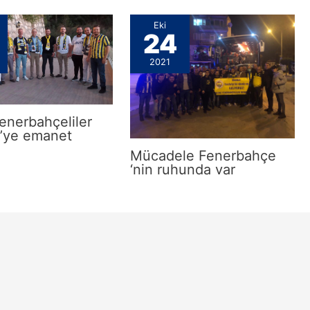
Eki
24
2021
Fenerbahçeliler
i’ye emanet
Mücadele Fenerbahçe
‘nin ruhunda var