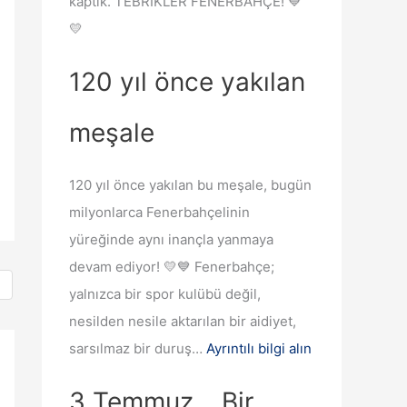
kaptık. TEBRİKLER FENERBAHÇE! 💙
r
💛
d
u
120 yıl önce yakılan
r
u
meşale
ş
t
120 yıl önce yakılan bu meşale, bugün
u
milyonlarca Fenerbahçelinin
r
yüreğinde aynı inançla yanmaya
.
devam ediyor! 💛💙 Fenerbahçe;
yalnızca bir spor kulübü değil,
nesilden nesile aktarılan bir aidiyet,
sarsılmaz bir duruş…
Ayrıntılı bilgi alın
3 Temmuz… Bir